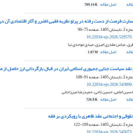
اله
اصل مقاله
789.14 K
سارت فرصت از دست رفته در پرتو نظریه فقهی لاضرر و آثار اقتصادی آن در
75-90
10.22034/ejs.2026.529579
ظری، عباس مقدری امیری، مهدی موحدی نیا
اله
اصل مقاله
1.07 M
و نقد سیاست جنایی جمهوری اسلامی ایران در قبال بازگردانی ارز حاصل از 
91-108
10.22034/ejs.2026.543890
حسین امامی، حسین تاجی، حمیدرضا میرزاجانی
اله
اصل مقاله
726.9 K
حقوقی و اجتماعی عقد ظاهری با رویکردی بر فقه
109-122
10.22034/ejs.2026.545073