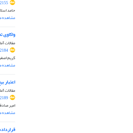
.2155
حامد اسلا
مشاهده مق
واکاوی ت
مقالات آما
.2184
کریم اصغر
مشاهده مق
اعتبار ب
مقالات آما
.2189
امیر صادقی
مشاهده مق
قرارداده