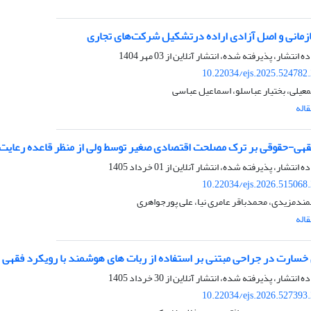
زمانی و اصل آزادی اراده درتشکیل شرکت‌های تجاری
ده انتشار، پذیرفته شده، انتشار آنلاین از
03 مهر 1404
10.22034/ejs.2025.524782
یلی، بختیار عباسلو، اسماعیل عباسی
اله
قهی-حقوقی بر ترک مصلحت اقتصادی صغیر توسط ولی از منظر قاعده رعایت
ده انتشار، پذیرفته شده، انتشار آنلاین از
01 خرداد 1405
10.22034/ejs.2026.515068
مندمزیدی، محمدباقر عامری نیا، علی پورجواهری
اله
ارت در جراحی مبتنی بر استفاده از ربات های هوشمند با رویکرد فقهی
ده انتشار، پذیرفته شده، انتشار آنلاین از
30 خرداد 1405
10.22034/ejs.2026.527393