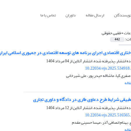
نویسندگان
ارسال مقاله
داوران
تماس با ما
ات =
فقهی حقوقی
ات:
442
ختاری اقتصادی اجرای برنامه های توسعه اقتصادی در جمهوری اسلامی ایران، 
ده انتشار، پذیرفته شده، انتشار آنلاین از
04 مرداد 1404
10.22034/ejs.2025.534918
فری کیا، ماشااله حیدر پور، علی شیرخانی
اله
بیقی شرایط طرح دعاوی طاری در دادگاه و داوری تجاری
ده انتشار، پذیرفته شده، انتشار آنلاین از
12 مرداد 1404
10.22034/ejs.2025.516565
، بهنام انصافی آذر، مهسا حسینی مقدم
اله