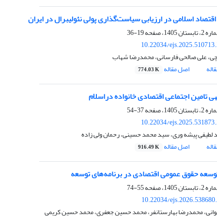
قتصاد اسلامی در ارزیابی سیاست‌گذاری پولی نئولیبرال در ایران
19-36
10.22034/ejs.2025.510713
چی، علی صالحی فارسانی، محمدرضا شهاب
اله
اصل مقاله
774.03 K
هی تامین اجتماعی اقتصادی خانواده دراسلام
37-54
10.22034/ejs.2025.531873
 لطیفی پیشه وری، سید محمد حسینی، رحمان ولی زاده
اله
اصل مقاله
916.49 K
توسعه حقوق عمومی اقتصادی در برنامه‌های توسعه
55-74
10.22034/ejs.2026.538680
انی، محمدرضا بهارستان‏فر، محمد حسین جعفری، محمد حسین کریمی