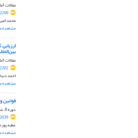
مقالات آما
.2200
محمد امین
مشاهده مق
ارزیابی 
بین‌الملل
مقالات آما
.2202
احمد دنیان
مشاهده مق
قوانین و 
دوره 8، شماره 2، تابستان 1405، صفحه
.2039
عطیه پورع
مشاهده مق