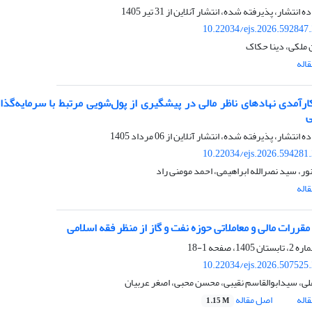
ده انتشار، پذیرفته شده، انتشار آنلاین از
31 تیر 1405
10.22034/ejs.2026.592847
 ملکی، دینا حکاک
اله
کارآمدی نهادهای ناظر مالی در پیشگیری از پول‌شویی مرتبط با سرمایه‌گذا
ی
ده انتشار، پذیرفته شده، انتشار آنلاین از
06 مرداد 1405
10.22034/ejs.2026.594281
ور، سید نصرالله ابراهیمی، احمد مومنی راد
اله
مقررات مالی و معاملاتی حوزه نفت و گاز از منظر فقه اسلامی
1-18
10.22034/ejs.2026.507525
لی، سیدابوالقاسم نقیبی، محسن محبی، اصغر عربیان
اله
اصل مقاله
1.15 M