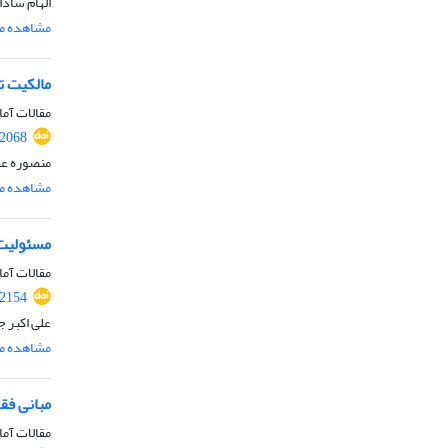
الهام ساد
مشاهده مق
مالکیت ت
مقالات آما
.2068
منصوره عظ
مشاهده مق
مسئولیت 
مقالات آما
.2154
علی اکبر 
مشاهده مق
مبانی فق
مقالات آما