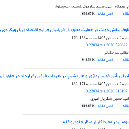
ج، عبداله رجبی، محمد ساردوئی نسب، رحیم پیلوار
اله
اصل مقاله
689.67 K
قوقی نقش دولت در حمایت معنوی از قربانیان جرایم اقتصادی با رویکردی ب
153-170
10.22034/ejs.2026.520822
فقانی سرخکلائی
اله
اصل مقاله
948.53 K
طبیقی تأثیر فورس ماژور و هاردشیپ بر تعهدات طرفین قرارداد در حقوق ایر
171-182
10.22034/ejs.2026.515197
نی، حسین شکریان امیری
اله
اصل مقاله
616.65 K
صی در محیط کار از منظر حقوق
و فقه