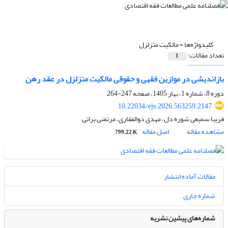
کلیدواژه‌ها =
مالکیت متزلزل
تعداد مقالات:
1
بازاندیشی در موازین فقهی و حقوقی مالکیت متزلزل در عقد رهن
دوره 8، شماره 1، بهار 1405، صفحه
247-264
10.22034/ejs.2026.563259.2147
فریبا سمیعی شوره دل، مهدی ذوالفقاری، مرتضی براتی
مشاهده مقاله
اصل مقاله
799.22 K
مقالات آماده انتشار
شماره جاری
شماره‌های پیشین نشریه