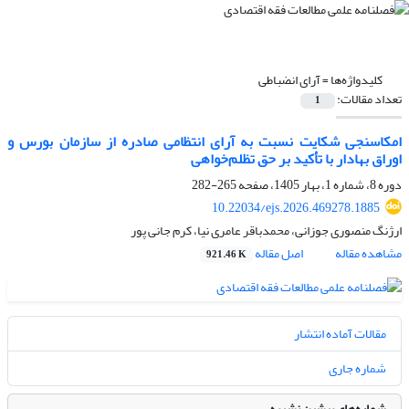
کلیدواژه‌ها =
آرای انضباطی
تعداد مقالات:
1
امکاسنجی شکایت نسبت به آرای انتظامی صادره از سازمان بورس و
اوراق بهادار با تأکید بر حق تظلم‌خواهی
دوره 8، شماره 1، بهار 1405، صفحه
265-282
10.22034/ejs.2026.469278.1885
ارژنگ منصوری جوزانی، محمدباقر عامری نیا، کرم جانی پور
مشاهده مقاله
اصل مقاله
921.46 K
مقالات آماده انتشار
شماره جاری
شماره‌های پیشین نشریه