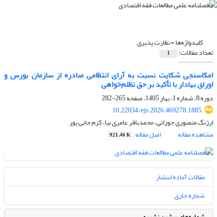
کلیدواژه‌ها =
نظارت پذیری
تعداد مقالات:
1
امکاسنجی شکایت نسبت به آرای انتظامی صادره از سازمان بورس و
اوراق بهادار با تأکید بر حق تظلم‌خواهی
دوره 8، شماره 1، بهار 1405، صفحه
265-282
10.22034/ejs.2026.469278.1885
ارژنگ منصوری جوزانی، محمدباقر عامری نیا، کرم جانی پور
مشاهده مقاله
اصل مقاله
921.46 K
مقالات آماده انتشار
شماره جاری
شماره‌های پیشین نشریه