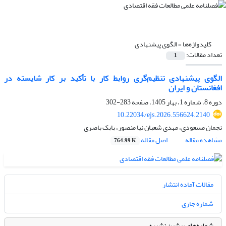
کلیدواژه‌ها =
الگوی پیشنهادی
تعداد مقالات:
1
الگوی پیشنهادی تنظیم‌گری روابط کار با تأکید بر کار شایسته در
افغانستان و ایران
دوره 8، شماره 1، بهار 1405، صفحه
283-302
10.22034/ejs.2026.556624.2140
نجمان مسعودی، مهدی شعبان‏ نیا منصور، بابک باصری
مشاهده مقاله
اصل مقاله
764.99 K
مقالات آماده انتشار
شماره جاری
شماره‌های پیشین نشریه