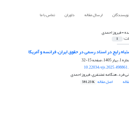
نویسندگان
ارسال مقاله
داوران
تماس با ما
ده =
فیروز احمدی
ات:
1
تباه رایج در اسناد رسمی در حقوق ایران، فرانسه و آمریکا
15-32
10.22034/ejs.2025.498861
نی فرد، هنگامه غضنفری، فیروز احمدی
اله
اصل مقاله
591.23 K