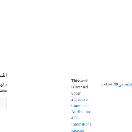
اشت
This work
اقتصادی
برای 
1399-11-11
is licensed
مشتر
under
a
Creative
Commons
Attribution
4.0
International
License