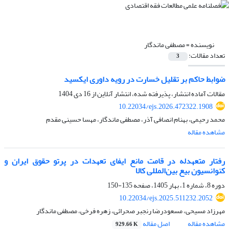
نویسنده =
مصطفی ماندگار
تعداد مقالات:
3
ضوابط حاکم بر تقلیل خسارت در رویه داوری ایکسید
مقالات آماده انتشار، پذیرفته شده، انتشار آنلاین از
16 دی 1404
10.22034/ejs.2026.472322.1908
محمد رحیمی، بهنام انصافی آذر، مصطفی ماندگار، مهسا حسینی مقدم
مشاهده مقاله
رفتار متعهدله در قامت مانع ایفای تعهدات در پرتو حقوق ایران و
کنوانسیون بیع بین‌المللی کالا
دوره 8، شماره 1، بهار 1405، صفحه
135-150
10.22034/ejs.2025.511232.2052
مهرزاد مسیحی، مسعودرضا رنجبر صحرائی، زهره فرخی، مصطفی ماندگار
مشاهده مقاله
اصل مقاله
929.66 K