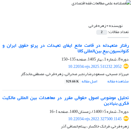
نویسنده =
زهره فرخی
تعداد مقالات:
2
رفتار متعهدله در قامت مانع ایفای تعهدات در پرتو حقوق ایران و
کنوانسیون بیع بین‌المللی کالا
دوره 8، شماره 1، بهار 1405، صفحه
135-150
10.22034/ejs.2025.511232.2052
مهرزاد مسیحی، مسعودرضا رنجبر صحرائی، زهره فرخی، مصطفی ماندگار
مشاهده مقاله
اصل مقاله
929.66 K
تحلیل موضوعی اصول حقوقی مقرر در معاهدات بین المللی مالکیت
فکری بنیادین
دوره 3، شماره 5 ( 1400)، زمستان 1400، صفحه
1-16
10.22034/ejs.2022.327500.1145
زهره فرخی، فرانک خاکسار، بهنام انصافی آذر